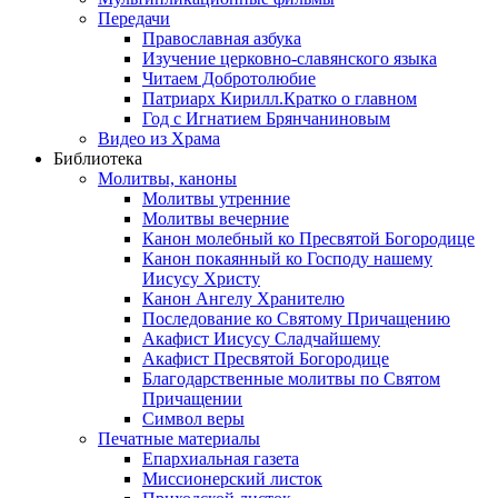
Передачи
Православная азбука
Изучение церковно-славянского языка
Читаем Добротолюбие
Патриарх Кирилл.Кратко о главном
Год с Игнатием Брянчаниновым
Видео из Храма
Библиотека
Молитвы, каноны
Молитвы утренние
Молитвы вечерние
Канон молебный ко Пресвятой Богородице
Канон покаянный ко Господу нашему
Иисусу Христу
Канон Ангелу Хранителю
Последование ко Святому Причащению
Акафист Иисусу Сладчайшему
Акафист Пресвятой Богородице
Благодарственные молитвы по Святом
Причащении
Символ веры
Печатные материалы
Епархиальная газета
Миссионерский листок