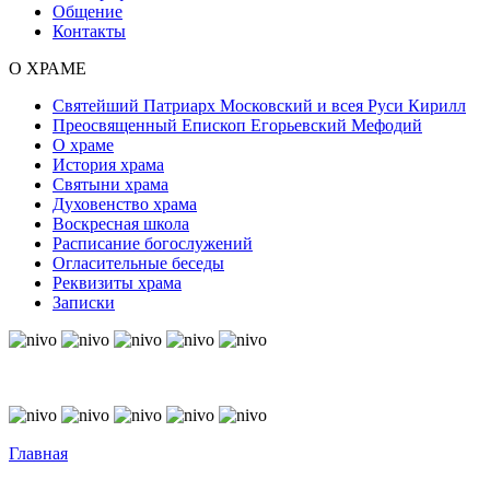
Общение
Контакты
О ХРАМЕ
Святейший Патриарх Московский и всея Руси Кирилл
Преосвященный Епископ Егорьевский Мефодий
О храме
История храма
Святыни храма
Духовенство храма
Воскресная школа
Расписание богослужений
Огласительные беседы
Реквизиты храма
Записки
© Free
Joomla! 3 Modules
- by
VinaGecko.com
© Free
Joomla! 3 Modules
- by
VinaGecko.com
Главная