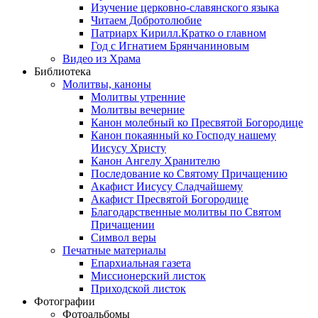
Изучение церковно-славянского языка
Читаем Добротолюбие
Патриарх Кирилл.Кратко о главном
Год с Игнатием Брянчаниновым
Видео из Храма
Библиотека
Молитвы, каноны
Молитвы утренние
Молитвы вечерние
Канон молебный ко Пресвятой Богородице
Канон покаянный ко Господу нашему
Иисусу Христу
Канон Ангелу Хранителю
Последование ко Святому Причащению
Акафист Иисусу Сладчайшему
Акафист Пресвятой Богородице
Благодарственные молитвы по Святом
Причащении
Символ веры
Печатные материалы
Епархиальная газета
Миссионерский листок
Приходской листок
Фотографии
Фотоальбомы