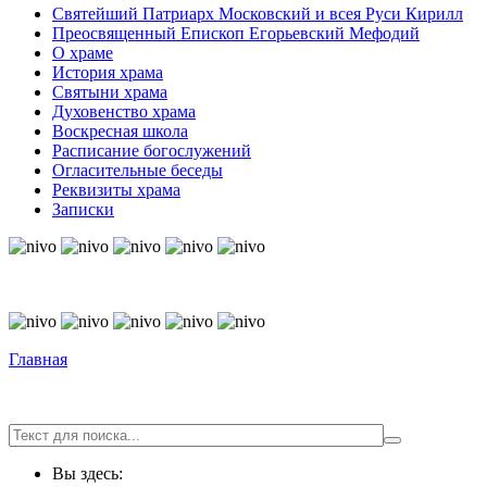
Святейший Патриарх Московский и всея Руси Кирилл
Преосвященный Епископ Егорьевский Мефодий
О храме
История храма
Святыни храма
Духовенство храма
Воскресная школа
Расписание богослужений
Огласительные беседы
Реквизиты храма
Записки
© Free
Joomla! 3 Modules
- by
VinaGecko.com
© Free
Joomla! 3 Modules
- by
VinaGecko.com
Главная
Вы здесь: