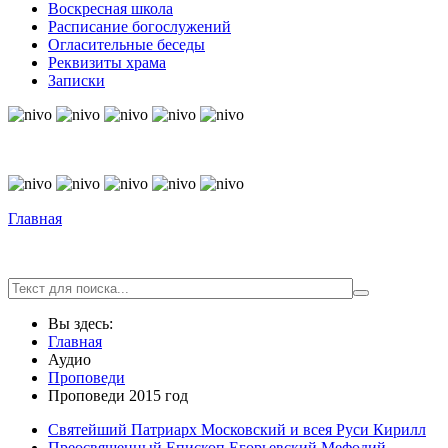
Воскресная школа
Расписание богослужений
Огласительные беседы
Реквизиты храма
Записки
© Free
Joomla! 3 Modules
- by
VinaGecko.com
© Free
Joomla! 3 Modules
- by
VinaGecko.com
Главная
Вы здесь:
Главная
Аудио
Проповеди
Проповеди 2015 год
Святейший Патриарх Московский и всея Руси Кирилл
Преосвященный Епископ Егорьевский Мефодий