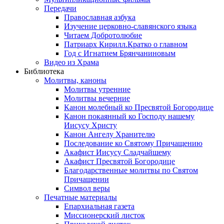
Передачи
Православная азбука
Изучение церковно-славянского языка
Читаем Добротолюбие
Патриарх Кирилл.Кратко о главном
Год с Игнатием Брянчаниновым
Видео из Храма
Библиотека
Молитвы, каноны
Молитвы утренние
Молитвы вечерние
Канон молебный ко Пресвятой Богородице
Канон покаянный ко Господу нашему
Иисусу Христу
Канон Ангелу Хранителю
Последование ко Святому Причащению
Акафист Иисусу Сладчайшему
Акафист Пресвятой Богородице
Благодарственные молитвы по Святом
Причащении
Символ веры
Печатные материалы
Епархиальная газета
Миссионерский листок