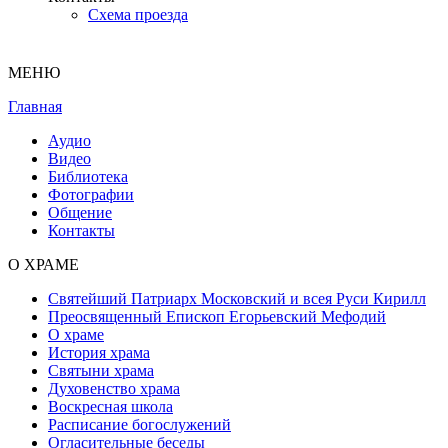
Схема проезда
МЕНЮ
Главная
Аудио
Видео
Библиотека
Фотографии
Общение
Контакты
О ХРАМЕ
Святейший Патриарх Московский и всея Руси Кирилл
Преосвященный Епископ Егорьевский Мефодий
О храме
История храма
Святыни храма
Духовенство храма
Воскресная школа
Расписание богослужений
Огласительные беседы