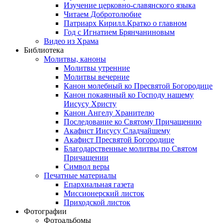
Изучение церковно-славянского языка
Читаем Добротолюбие
Патриарх Кирилл.Кратко о главном
Год с Игнатием Брянчаниновым
Видео из Храма
Библиотека
Молитвы, каноны
Молитвы утренние
Молитвы вечерние
Канон молебный ко Пресвятой Богородице
Канон покаянный ко Господу нашему
Иисусу Христу
Канон Ангелу Хранителю
Последование ко Святому Причащению
Акафист Иисусу Сладчайшему
Акафист Пресвятой Богородице
Благодарственные молитвы по Святом
Причащении
Символ веры
Печатные материалы
Епархиальная газета
Миссионерский листок
Приходской листок
Фотографии
Фотоальбомы