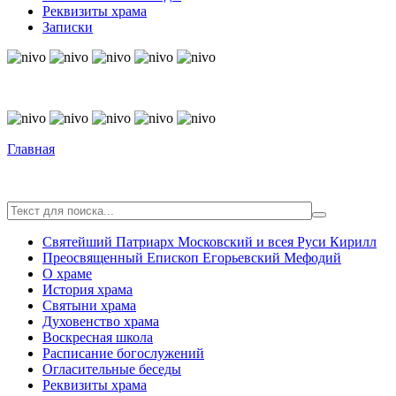
Реквизиты храма
Записки
© Free
Joomla! 3 Modules
- by
VinaGecko.com
© Free
Joomla! 3 Modules
- by
VinaGecko.com
Главная
Святейший Патриарх Московский и всея Руси Кирилл
Преосвященный Епископ Егорьевский Мефодий
О храме
История храма
Святыни храма
Духовенство храма
Воскресная школа
Расписание богослужений
Огласительные беседы
Реквизиты храма