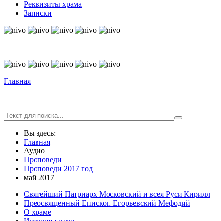
Реквизиты храма
Записки
© Free
Joomla! 3 Modules
- by
VinaGecko.com
© Free
Joomla! 3 Modules
- by
VinaGecko.com
Главная
Вы здесь:
Главная
Аудио
Проповеди
Проповеди 2017 год
май 2017
Святейший Патриарх Московский и всея Руси Кирилл
Преосвященный Епископ Егорьевский Мефодий
О храме
История храма