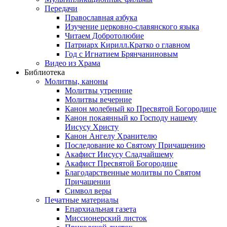
Передачи
Православная азбука
Изучение церковно-славянского языка
Читаем Добротолюбие
Патриарх Кирилл.Кратко о главном
Год с Игнатием Брянчаниновым
Видео из Храма
Библиотека
Молитвы, каноны
Молитвы утренние
Молитвы вечерние
Канон молебный ко Пресвятой Богородице
Канон покаянный ко Господу нашему
Иисусу Христу
Канон Ангелу Хранителю
Последование ко Святому Причащению
Акафист Иисусу Сладчайшему
Акафист Пресвятой Богородице
Благодарственные молитвы по Святом
Причащении
Символ веры
Печатные материалы
Епархиальная газета
Миссионерский листок