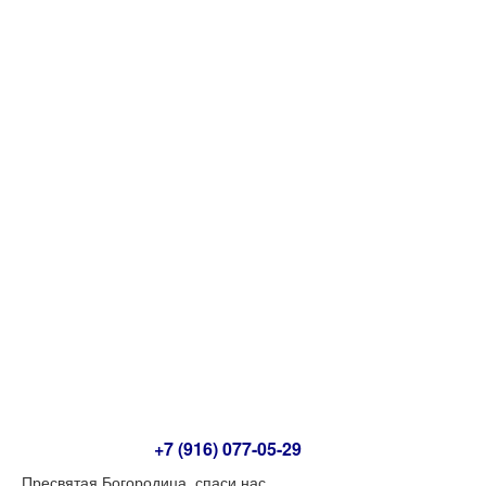
2022 год
2023 год
Обои для рабочего стола
Иконы
Иконы Иисус Христос
Иконы Богородица
Богородица. Часть 1
Богородица. Часть 2
Богородица. Часть 3
Иконы Ангелы
Иконы Святые
Святые. Часть 1
Святые. Часть 2
Святые. Часть 3
Святые. Часть 4
Общение
Форум
Контакты
Схема проезда
+7 (916) 077-05-29
Пресвятая Богородица, спаси нас