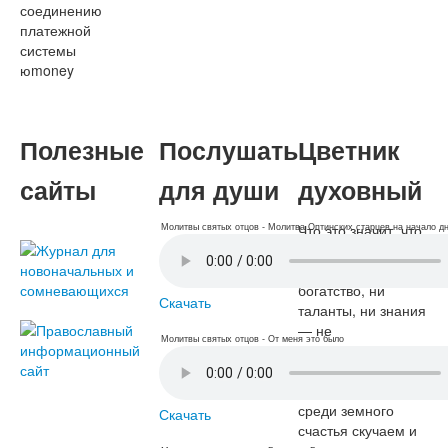
соединению
платежной
системы
юmoney
​
Полезные
Послушать
Цветник
сайты
для души
духовный
Что это значит, что
Молитвы святых отцов - Молитва Оптинских старцев на начало д
никакая земная
вещь: ни честь, ни
богатство, ни
Скачать
таланты, ни знания
— не
Молитвы святых отцов - От меня это было
удовлетворяет
нашему сердцу?
Что значит, что мы
среди земного
Скачать
счастья скучаем и