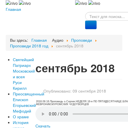
© Free
Главная
Joomla! 3 Modules
- by
© Free
Joomla! 3 Modules
- by
VinaGecko.com
VinaGecko.com
Вы здесь:
Главная
Аудио
Проповеди
Проповеди 2018 год
сентябрь 2018
Святейший
сентябрь 2018
Патриарх
Московский
и всея
Руси
Кирилл
Опубликовано: 09 сентября 2018
Преосвященный
Епископ
2018.09.16.Проповедь о.Сергия.НЕДЕЛЯ 16-я ПО ПЯТИДЕСЯТНИЦЕ.Б
Егорьевский
ФЕВРОНИИ,МУРОМСКИХ ЧУДОТВОРЦЕВ
Мефодий
О храме
История
Скачать
храма