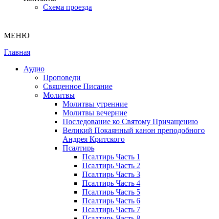
Схема проезда
МЕНЮ
Главная
Аудио
Проповеди
Священное Писание
Молитвы
Молитвы утренние
Молитвы вечерние
Последование ко Святому Причащению
Великий Покаянный канон преподобного
Андрея Критского
Псалтирь
Псалтирь Часть 1
Псалтирь Часть 2
Псалтирь Часть 3
Псалтирь Часть 4
Псалтирь Часть 5
Псалтирь Часть 6
Псалтирь Часть 7
Псалтирь Часть 8