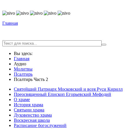
© Free
Joomla! 3 Modules
- by
VinaGecko.com
Главная
Вы здесь:
Главная
Аудио
Молитвы
Псалтирь
Псалтирь Часть 2
Святейший Патриарх Московский и всея Руси Кирилл
Преосвященный Епископ Егорьевский Мефодий
О храме
История храма
Святыни храма
Духовенство храма
Воскресная школа
Расписание богослужений