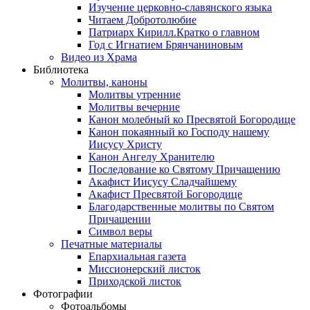
Изучение церковно-славянского языка
Читаем Добротолюбие
Патриарх Кирилл.Кратко о главном
Год с Игнатием Брянчаниновым
Видео из Храма
Библиотека
Молитвы, каноны
Молитвы утренние
Молитвы вечерние
Канон молебный ко Пресвятой Богородице
Канон покаянный ко Господу нашему
Иисусу Христу
Канон Ангелу Хранителю
Последование ко Святому Причащению
Акафист Иисусу Сладчайшему
Акафист Пресвятой Богородице
Благодарственные молитвы по Святом
Причащении
Символ веры
Печатные материалы
Епархиальная газета
Миссионерский листок
Приходской листок
Фотографии
Фотоальбомы