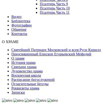
Псалтирь Часть 9
Псалтирь Часть 10
Псалтирь Часть 11
Видео
Библиотека
Фотографии
Общение
Контакты
О ХРАМЕ
Святейший Патриарх Московский и всея Руси Кирилл
Преосвященный Епископ Егорьевский Мефодий
О храме
История храма
Святыни храма
Духовенство храма
Воскресная школа
Расписание богослужений
Огласительные беседы
Реквизиты храма
Записки
© Free
Joomla! 3 Modules
- by
VinaGecko.com