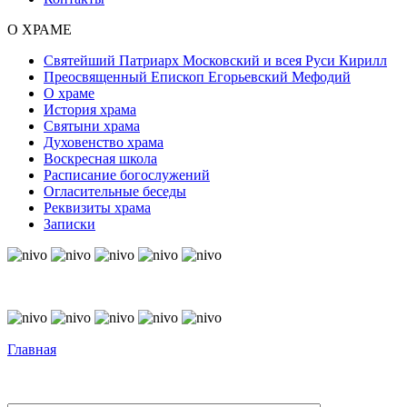
О ХРАМЕ
Святейший Патриарх Московский и всея Руси Кирилл
Преосвященный Епископ Егорьевский Мефодий
О храме
История храма
Святыни храма
Духовенство храма
Воскресная школа
Расписание богослужений
Огласительные беседы
Реквизиты храма
Записки
© Free
Joomla! 3 Modules
- by
VinaGecko.com
© Free
Joomla! 3 Modules
- by
VinaGecko.com
Главная