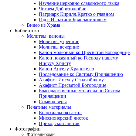
Изучение церковно-славянского языка
Читаем Добротолюбие
Патриарх Кирилл.Кратко о главном
Год с Игнатием Брянчаниновым
Видео из Храма
Библиотека
Молитвы, каноны
Молитвы утренние
Молитвы вечерние
Канон молебный ко Пресвятой Богородице
Канон покаянный ко Господу нашему
Иисусу Христу
Канон Ангелу Хранителю
Последование ко Святому Причащению
Акафист Иисусу Сладчайшему
Акафист Пресвятой Богородице
Благодарственные молитвы по Святом
Причащении
Символ веры
Печатные материалы
Епархиальная газета
Миссионерский листок
Приходской листок
Фотографии
Фотоальбомы